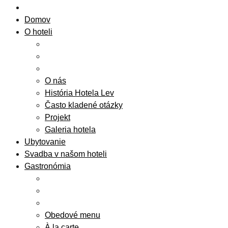
Domov
O hoteli
O nás
História Hotela Lev
Často kladené otázky
Projekt
Galeria hotela
Ubytovanie
Svadba v našom hoteli
Gastronómia
Obedové menu
À la carte