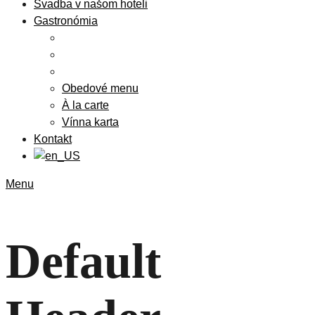
Svadba v našom hoteli
Gastronómia
Obedové menu
À la carte
Vínna karta
Kontakt
Menu
Default