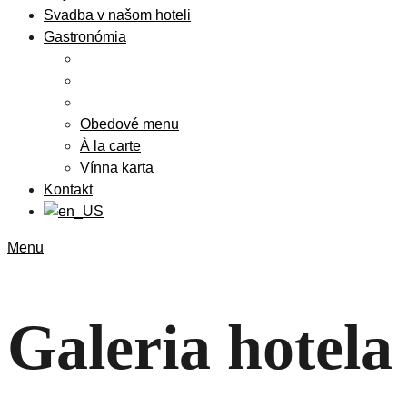
Svadba v našom hoteli
Gastronómia
Obedové menu
À la carte
Vínna karta
Kontakt
Menu
Galeria hotela