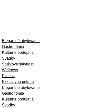
Skip
Elegantné ubytovanie
to
Gastronómia
content
Kultúrne podujatia
Svadby
Stužkové slávnosti
Wellness
Fitness
Exkluzívna poloha
Elegantné ubytovanie
Gastronómia
Kultúrne podujatia
Svadby