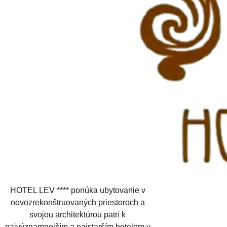
HOTEL LEV **** ponúka ubytovanie v
novozrekonštruovaných priestoroch a
svojou architektúrou patrí k
najvýznamnejším a najstarším hotelom v