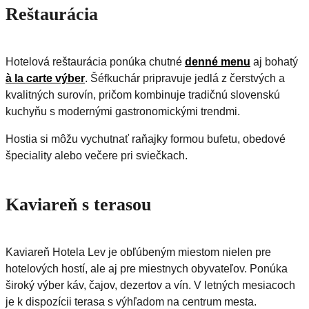
Reštaurácia
Hotelová reštaurácia ponúka chutné
denné menu
aj bohatý
à la carte výber
. Šéfkuchár pripravuje jedlá z čerstvých a
kvalitných surovín, pričom kombinuje tradičnú slovenskú
kuchyňu s modernými gastronomickými trendmi.
Hostia si môžu vychutnať raňajky formou bufetu, obedové
špeciality alebo večere pri sviečkach.
Kaviareň s terasou
Kaviareň Hotela Lev je obľúbeným miestom nielen pre
hotelových hostí, ale aj pre miestnych obyvateľov. Ponúka
široký výber káv, čajov, dezertov a vín. V letných mesiacoch
je k dispozícii terasa s výhľadom na centrum mesta.