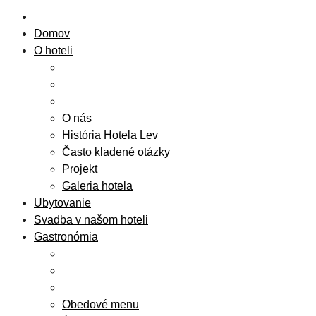
Domov
O hoteli
O nás
História Hotela Lev
Často kladené otázky
Projekt
Galeria hotela
Ubytovanie
Svadba v našom hoteli
Gastronómia
Obedové menu