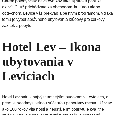
Okrem polohy však návštevníkov láka aj široká ponuka
aktivít. Či už prichádzate za obchodom, kultúrou alebo
oddychom,
Levice
vás prekvapia pestrým programom. Vďaka
tomu je výber správneho ubytovania kľúčový pre celkový
zážitok z pobytu.
Hotel Lev – Ikona
ubytovania v
Leviciach
Hotel Lev patrí k najvýznamnejším budovám v Leviciach, a
preto je neodmysliteľnou súčasťou panorámy mesta. Už viac
ako 100 rokov víta hostí a neustále im poskytuje kvalitné