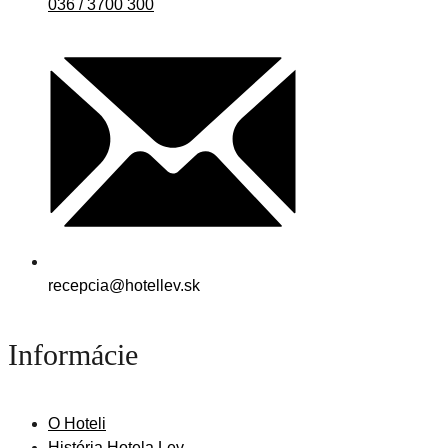
036 / 3700 300
recepcia@hotellev.sk
Informácie
O Hoteli
História Hotela Lev