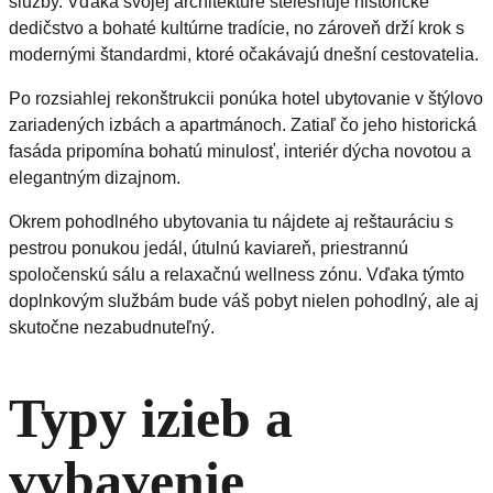
služby. Vďaka svojej architektúre stelesňuje historické
dedičstvo a bohaté kultúrne tradície, no zároveň drží krok s
modernými štandardmi, ktoré očakávajú dnešní cestovatelia.
Po rozsiahlej rekonštrukcii ponúka hotel ubytovanie v štýlovo
zariadených izbách a apartmánoch. Zatiaľ čo jeho historická
fasáda pripomína bohatú minulosť, interiér dýcha novotou a
elegantným dizajnom.
Okrem pohodlného ubytovania tu nájdete aj reštauráciu s
pestrou ponukou jedál, útulnú kaviareň, priestrannú
spoločenskú sálu a relaxačnú wellness zónu. Vďaka týmto
doplnkovým službám bude váš pobyt nielen pohodlný, ale aj
skutočne nezabudnuteľný.
Typy izieb a
vybavenie