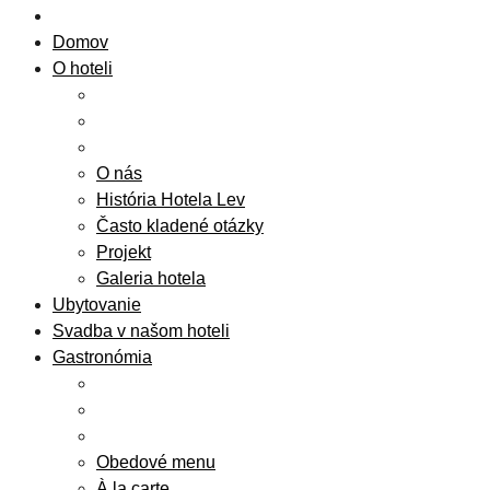
Domov
O hoteli
O nás
História Hotela Lev
Často kladené otázky
Projekt
Galeria hotela
Ubytovanie
Svadba v našom hoteli
Gastronómia
Obedové menu
À la carte