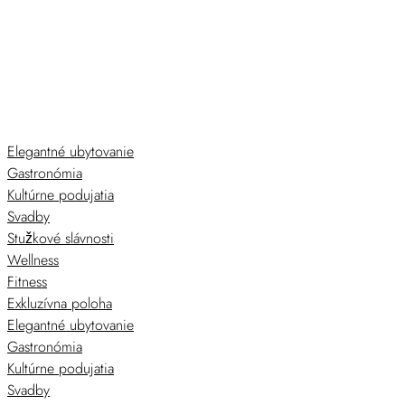
Skip
Elegantné ubytovanie
to
Gastronómia
content
Kultúrne podujatia
Svadby
Stužkové slávnosti
Wellness
Fitness
Exkluzívna poloha
Elegantné ubytovanie
Gastronómia
Kultúrne podujatia
Svadby