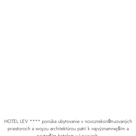
HOTEL LEV **** ponúka ubytovanie v novozrekonštruovaných
priestoroch a svojou architektúrou patrí k najvýznamnejším a
najstarším hotelom v Leviciach.