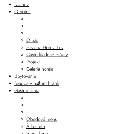
Domov
O hoteli
O nás
História Hotela Lev
Často kladené otázky
Projekt
Galeria hotela
Ubytovanie
Svadba v našom hoteli
Gastronómia
Obedové menu
À la carte
Vínna karta