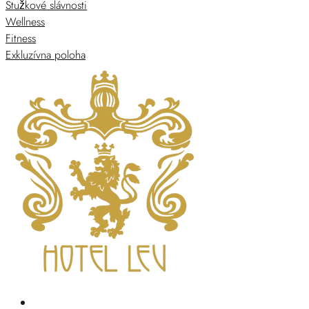
Stužkové slávnosti
Wellness
Fitness
Exkluzívna poloha