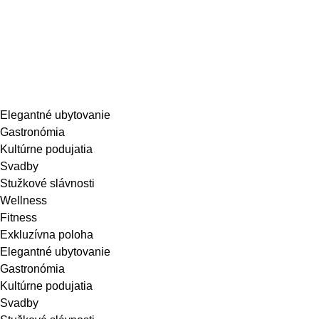
Skip
Elegantné ubytovanie
to
Gastronómia
content
Kultúrne podujatia
Svadby
Stužkové slávnosti
Wellness
Fitness
Exkluzívna poloha
Elegantné ubytovanie
Gastronómia
Kultúrne podujatia
Svadby